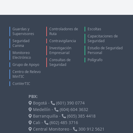
Guardas y
Controladores de
Escoltas
Supervisores
Ruta
Capacitaciones de
Seguridad
Contravigilancia
Seguridad
Canina
Investigación
Estudio de Seguridad
Monitoreo
Empresarial
Personal
Electrónico
Consultas de
Polígrafo
Grupo de Apoyo
Seguridad
Centro de Relevo
MinTIC
ConVerTIC
PBX:
Bogotá
-
(601) 390 0774
Medellín
-
(604) 604 3632
Barranquilla
-
(605) 385 4418
Cali
-
(602) 485 3716
Central Monitoreo -
300 912 5621