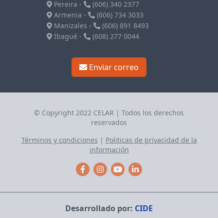
Pereira
-
(606) 340 2377
Armenia
-
(606) 734 3033
Manizales
-
(606) 891 8493
Ibagué
-
(608) 277 0044
Enviar correo
© Copyright 2022 CELAR | Todos los derechos
reservados
Términos y condiciones
|
Politicas de privacidad de la
información
Desarrollado por:
CIDE