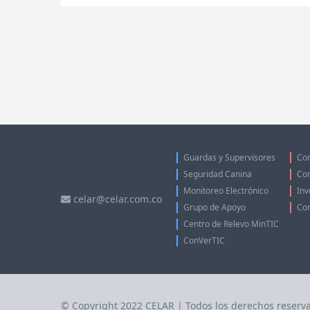
Guardas y Supervisores
Con
Seguridad Canina
Con
Monitoreo Electrónico
Inv
celar@celar.com.co
Grupo de Apoyo
Con
Centro de Relevo MinTIC
ConVerTIC
© Copyright 2022 CELAR | Todos los derechos reserv