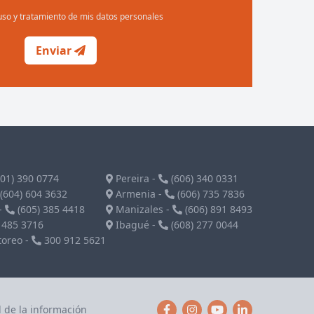
uso y tratamiento de mis datos personales
Enviar
01) 390 0774
Pereira
-
(606) 340 0331
(604) 604 3632
Armenia
-
(606) 735 7836
-
(605) 385 4418
Manizales
-
(606) 891 8493
 485 3716
Ibagué
-
(608) 277 0044
toreo -
300 912 5621
d de la información