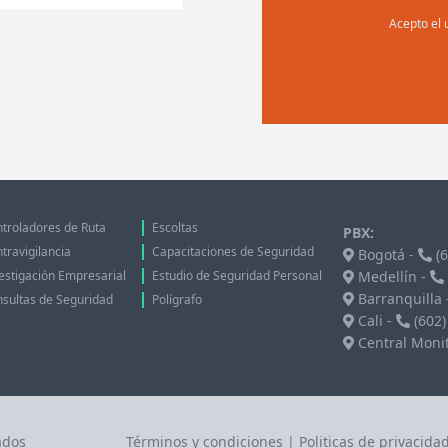
Acepto el 
troladores de Ruta
Escoltas
PBX:
travigilancia
Capacitaciones de Seguridad
Bogotá
-
(6
estigación Empresarial
Estudio de Seguridad Personal
Medellín
-
Barranquilla
sultas de Seguridad
Polígrafo
Cali
-
(602)
Central Moni
ados
Términos y condiciones
|
Politicas de privacida